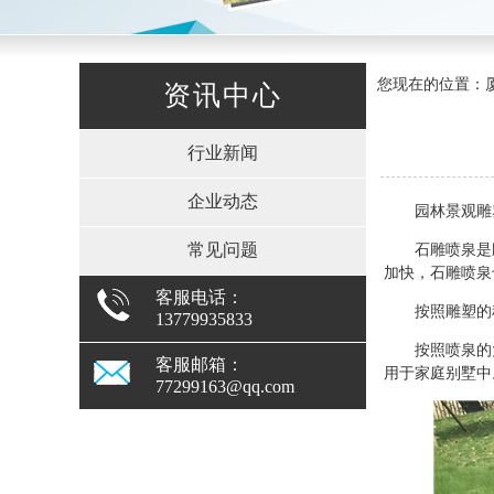
您现在的位置：厦
资讯中心
行业新闻
企业动态
园林景观雕
常见问题
石雕喷泉是
加快，石雕喷泉
客服电话：
按照雕塑的
13779935833
按照喷泉的
客服邮箱：
用于家庭别墅中
77299163@qq.com