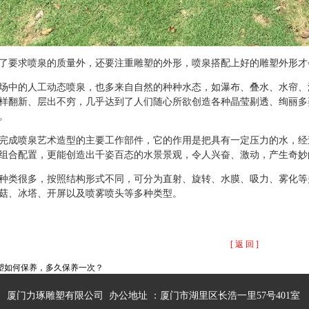
了要求喷泉的质量外，还要注重雕塑的外形，喷泉搭配上好的雕塑外形才
场中的人工动态喷泉，也多来自自然的种种水态，如瀑布、叠水、水帘、
样翻新、层出不穷，几乎达到了人们随心所欲创造各种晶莹剔透、绚丽多
。
完成喷泉艺术造型的主要工作部件，它的作用是把具有一定压力的水，经
组合配置，更能创造出千姿百态的水景景观，令人兴奋、激动，产生奇妙
种类很多，按照结构形式不同，可分为直射、旋转、水膜、吸力、雾化等
菇、冰塔、开屏以及喷雾喷头等多种类型。
[ 返 回 ]
塑如何保养，多久保养一次？
厦门力琢雕塑有限公司 办公地址 ：厦门市湖里区长浩一里57号401室