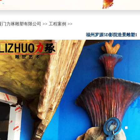
门力琢雕塑有限公司 >> 工程案例 >>
福州罗源5D影院造景雕塑1